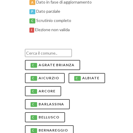
Dato in fase di aggiornamento
A
Dato parziale
P
Scrutinio completo
C
Elezione non valida
I
AGRATE BRIANZA
C
AICURZIO
ALBIATE
C
C
ARCORE
C
BARLASSINA
C
BELLUSCO
C
BERNAREGGIO
C