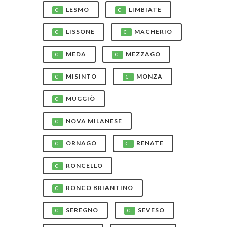
LESMO
LIMBIATE
C
C
LISSONE
MACHERIO
C
C
MEDA
MEZZAGO
C
C
MISINTO
MONZA
C
C
MUGGIÒ
C
NOVA MILANESE
C
ORNAGO
RENATE
C
C
RONCELLO
C
RONCO BRIANTINO
C
SEREGNO
SEVESO
C
C