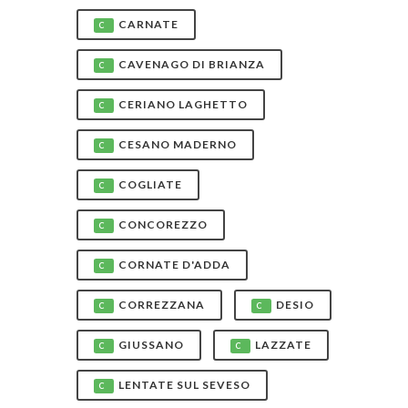
CARNATE
C
CAVENAGO DI BRIANZA
C
CERIANO LAGHETTO
C
CESANO MADERNO
C
COGLIATE
C
CONCOREZZO
C
CORNATE D'ADDA
C
CORREZZANA
DESIO
C
C
GIUSSANO
LAZZATE
C
C
LENTATE SUL SEVESO
C