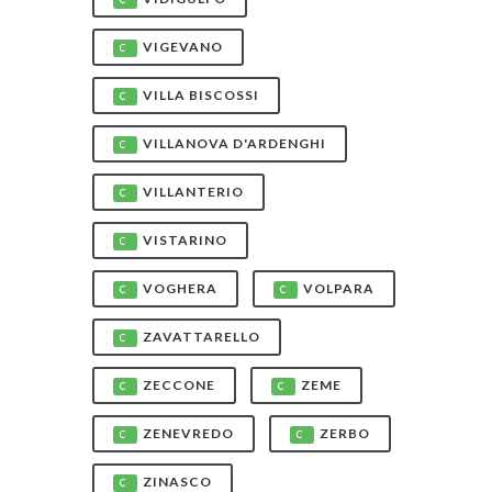
VIGEVANO
C
VILLA BISCOSSI
C
VILLANOVA D'ARDENGHI
C
VILLANTERIO
C
VISTARINO
C
VOGHERA
VOLPARA
C
C
ZAVATTARELLO
C
ZECCONE
ZEME
C
C
ZENEVREDO
ZERBO
C
C
ZINASCO
C