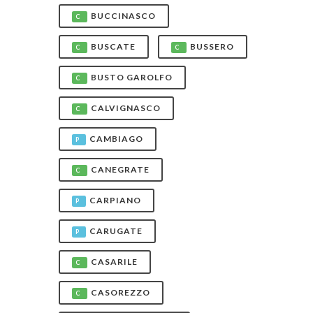
BUCCINASCO
C
BUSCATE
BUSSERO
C
C
BUSTO GAROLFO
C
CALVIGNASCO
C
CAMBIAGO
P
CANEGRATE
C
CARPIANO
P
CARUGATE
P
CASARILE
C
CASOREZZO
C