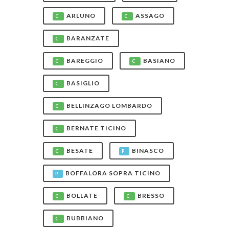
ARLUNO
ASSAGO
C
C
BARANZATE
C
BAREGGIO
BASIANO
C
C
BASIGLIO
C
BELLINZAGO LOMBARDO
C
BERNATE TICINO
C
BESATE
BINASCO
C
P
BOFFALORA SOPRA TICINO
P
BOLLATE
BRESSO
C
C
BUBBIANO
C