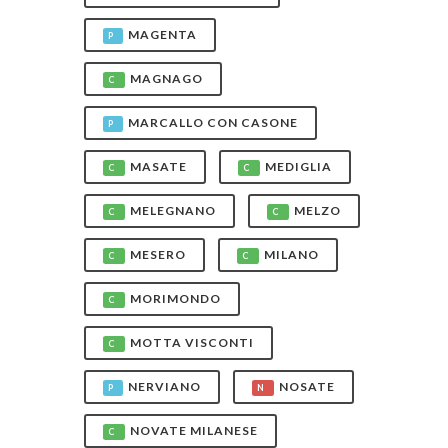
MAGENTA
P
MAGNAGO
C
MARCALLO CON CASONE
P
MASATE
MEDIGLIA
C
C
MELEGNANO
MELZO
C
C
MESERO
MILANO
C
C
MORIMONDO
C
MOTTA VISCONTI
C
NERVIANO
NOSATE
P
N
NOVATE MILANESE
C