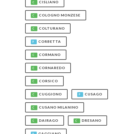
CISLIANO
C
COLOGNO MONZESE
C
COLTURANO
C
CORBETTA
P
CORMANO
C
CORNAREDO
C
CORSICO
C
CUGGIONO
CUSAGO
C
P
CUSANO MILANINO
C
DAIRAGO
DRESANO
C
C
GAGGIANO
P