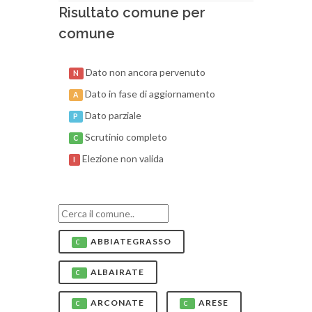
Risultato comune per
comune
Dato non ancora pervenuto
N
Dato in fase di aggiornamento
A
Dato parziale
P
Scrutinio completo
C
Elezione non valida
I
ABBIATEGRASSO
C
ALBAIRATE
C
ARCONATE
ARESE
C
C