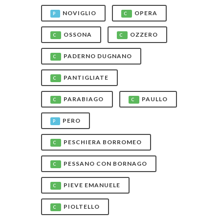
NOVIGLIO
OPERA
P
C
OSSONA
OZZERO
C
C
PADERNO DUGNANO
C
PANTIGLIATE
C
PARABIAGO
PAULLO
C
C
PERO
P
PESCHIERA BORROMEO
C
PESSANO CON BORNAGO
C
PIEVE EMANUELE
C
PIOLTELLO
C