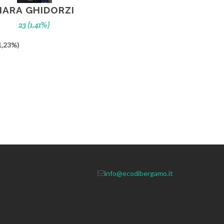
MARA GHIDORZI
23 (1,41%)
1,23%)
info@ecodibergamo.it