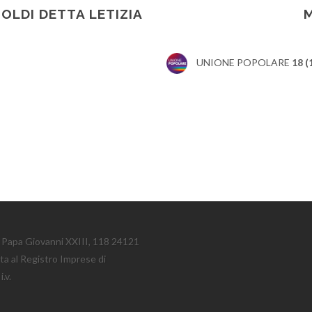
OLDI DETTA LETIZIA
UNIONE POPOLARE
18 (
le Papa Giovanni XXIII, 118 24121
tta al Registro Imprese di
.v.