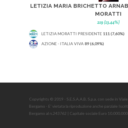
LETIZIA MARIA BRICHETTO ARNAB
MORATTI
219 (13,44%)
LETIZIA MORATTI PRESIDENTE
111 (7,60%)
AZIONE - ITALIA VIVA
89 (6,09%)
Copyrights © 2019 - S.E.S.A.A.B. S.p.a. con sede in Via
Bergamo - E' vietata la riproduzione anche parziale Iscri
Bergamo al n.243762 | Capitale sociale Euro 10.000.000 i